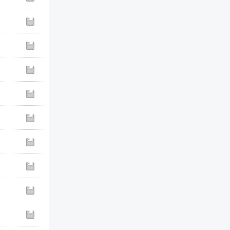
直式証件套_流線款
V3062
鉛筆延長的筆套
AS17
壓克力顏料 25ml
S顏料系列
壓克力顏料 ７５ml
SG顏料系列
安全進筆削筆機
AS-515
按壓中性筆0.5mm
BC-11
酒精性油漆筆