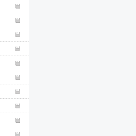
A4 膠裝夾 系列
膠夾厚度
1mm~14mm
【手搖】大小通吃削筆
機
AS-700
彩繪漫畫筆( 毛筆頭)
1100系列
個資防護套 3張入
3005
伸縮萬用夾 32mm
4706
寬版緞帶掛繩 15mm
4768