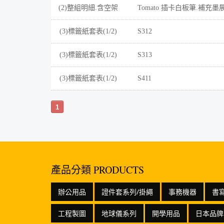
(2)整組明細.含空架
Tomato 插卡白板筆.補充墨
(3)標籤紙套表(1/2)
S312
(3)標籤紙套表(1/2)
S313
(3)標籤紙套表(1/2)
S411
1
產品分類 PRODUCTS
辦公用品
證件套系列/掛繩
事務機器
書
工程製圖
地球儀系列
開學用品
日本品牌