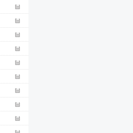
固定式安全圓規組
RX-101
【新】剪式除針器M-
516
M-516
高級鐵製手搖削筆機
AS-920
典雅三角自動鉛筆
0.5mm
MT-126
莫蘭迪色手搖削筆機
AS-530
鐘花複寫紙 (單面黑)
MK-105
花邊剪刀
TS-18001系列