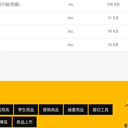
展示組(附圖)
xls
598 KB
doc
31 KB
doc
30 KB
doc
34 KB
寫用具
學生用品
替換商品
繪畫用品
裁切工具
專區
新品上市
客