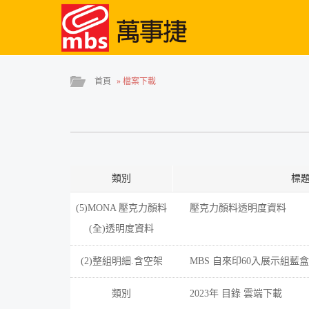
首頁
»
檔案下載
類別
標
(5)MONA 壓克力顏料
壓克力顏料透明度資料
(全)透明度資料
(2)整組明細.含空架
MBS 自來印60入展示組藍盒
類別
2023年 目錄 雲端下載