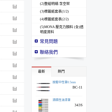
(2)整組明細.含空架
(3)標籤紙套表(1/2)
(4)標籤紙套表(2/2)
(5)MONA 壓克力顏料 (全)透
明度資料
常見問題
壓克力顏料 ７５ml
聯絡我們
SG顏料系列
安全進筆削筆機
AS-515
最新
熱門
按壓中性筆0.5mm
BC-11
酒精性油漆筆
343S