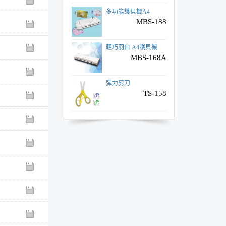
多功能護貝機A4
MBS-188
輕巧羽白 A4護貝機
MBS-168A
彈力剪刀
TS-158
(新)筆夾式筆型圓規
P-100
省力黑色長尾夾
B系列筒裝
省力彩色長尾夾
C系列筒裝