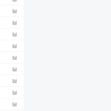
單面冷裱膜
M系列
軟毛雙頭麥克筆
X5
耐水性代針筆 10入套
裝
#4600-盒裝
0.3mm多色代用針筆
【6色組】
4600C-6A
2色速乾中性筆
BC-40系列
日本製 自動鉛筆
DK-2000