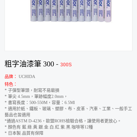
粗字油漆筆 300
-
300S
品牌：
UCHIDA
特色：
* 子彈型筆頭，耐寫不易磨損
* 筆尖 4.5mm，筆跡幅度2.0mm，
* 書寫長度：500-550M，容量：6.5Ml
* 適用於紙、鐵板、玻璃、塑膠、布、皮革、汽車、工業、一般手工
藝品也皆適用
*通過ASTM D-4236，歐盟ROHS檢驗合格，讓使用者更放心。
* 顏色有 藍.綠.黃.銀.金.白.紅.紫.黑.咖啡等12種
* 日本製.品質有保障