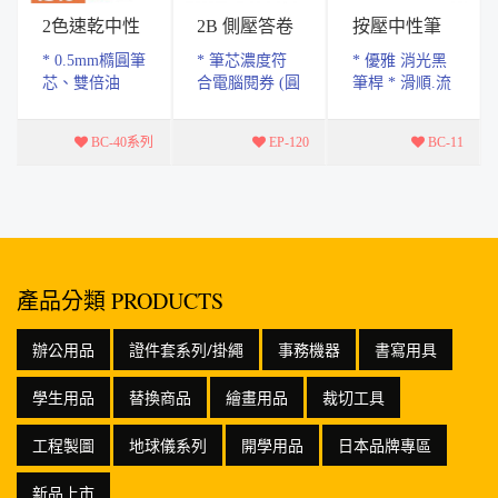
2色速乾中性
2B 側壓答卷
按壓中性筆
筆
筆
0.5mm
* 0.5mm橢圓筆
* 筆芯濃度符
* 優雅 消光黑
芯、雙倍油
合電腦閱券 (圓
筆桿 * 滑順.流
墨、流暢流順
點.方框格式皆
暢.大容量墨水
快乾 * 共有兩
適用) ( 適用
* 書寫長度
BC-40系列
EP-120
BC-11
款 藍紅 黑紅
Tomato 電腦閱
650M *共三種
，一筆兩用，
券筆芯 ) * 特
顏色.黑.紅.藍
換色自如 * 筆
殊寬扁式2B筆
芯速乾效果...
芯 * 側...
產品分類 PRODUCTS
辦公用品
證件套系列/掛繩
事務機器
書寫用具
學生用品
替換商品
繪畫用品
裁切工具
工程製圖
地球儀系列
開學用品
日本品牌專區
新品上市