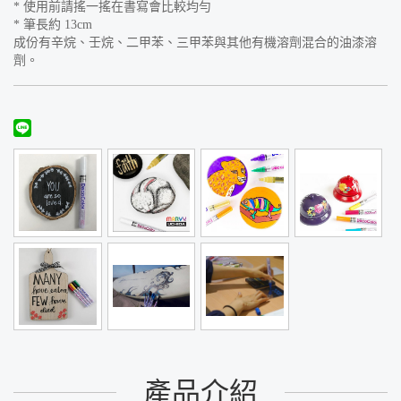
* 使用前請搖一搖在書寫會比較均勻
* 筆長約 13cm
成份有辛烷、壬烷、二甲苯、三甲苯與其他有機溶劑混合的油漆溶
劑。
產品介紹