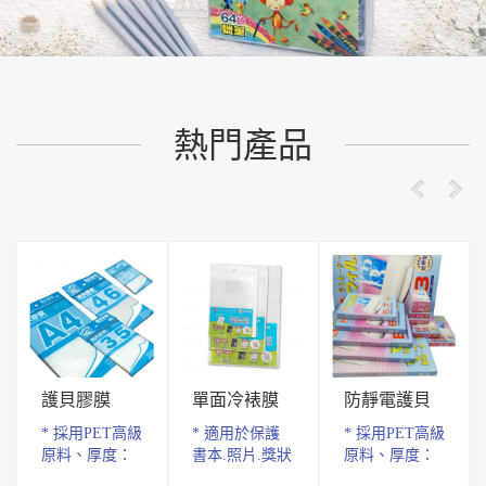
熱門產品
護貝膠膜
單面冷裱膜
防靜電護貝
膠膜
* 採用PET高級
* 適用於保護
* 採用PET高級
原料、厚度：
書本.照片.獎狀
原料、厚度：
80μ(50 PET+30
護貝.自製書籤
80μ(50 PET+30
EVA) * 通過
* 材質PET.厚
EVA) * 特殊處
經濟包
M系列
110張入