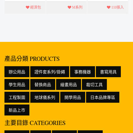
CNS15503 事
度0.1mm 100μ.
理具有防靜電
務文具安全檢
高透明度.提亮
效果 * 通過
驗標準(無塑化
作品 * 冷裱膜
CNS15503 事
劑，無重金...
預留空...
務文具安全...
產品分類 PRODUCTS
辦公用品
證件套系列/掛繩
事務機器
書寫用具
學生用品
替換商品
繪畫用品
裁切工具
工程製圖
地球儀系列
開學用品
日本品牌專區
新品上市
主要目錄 CATEGORIES
關於我們
位置圖
最新消息
影音專區