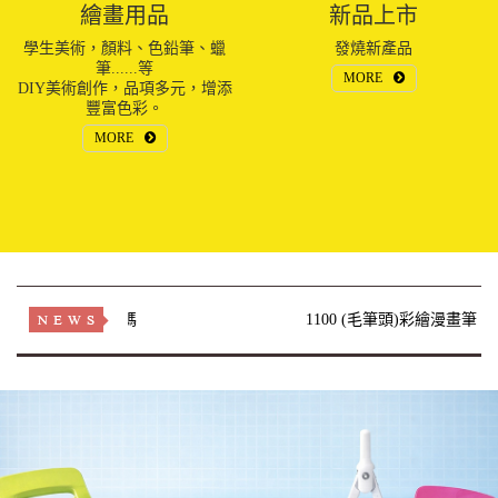
學生美術，顏料、色鉛筆、蠟
發燒新產品
筆......等
MORE
DIY美術創作，品項多元，增添
豐富色彩。
MORE
 麥克筆 120色 色碼
1100 (毛筆頭)彩繪漫畫筆 色票
04-08
2017-04-12