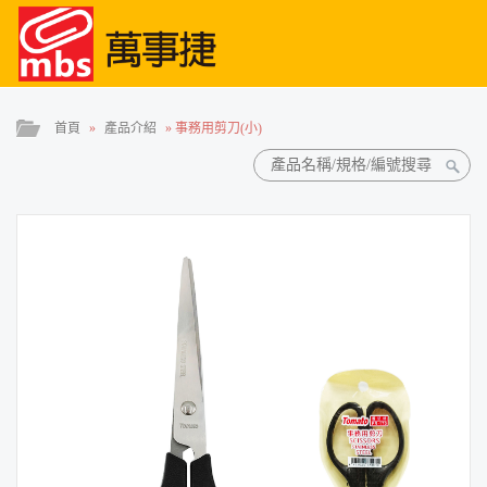
首頁
»
產品介紹
»
事務用剪刀(小)