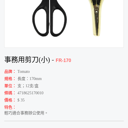
事務用剪刀(小)
-
FR-170
品牌：
Tomato
規格：
長度：170mm
單位：
支；12支/盒
條碼：
4718625170010
價格：
$ 35
特色：
輕巧適合事務辦公使用。