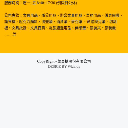
服務時間：週一~五 8:40~17:30 (例假日公休)
公司專營：文具用品、辦公用品、辦公文具用品、事務用品、護貝膠膜、
護貝機、壓克力顏料、漫畫筆、油漆筆、麥克筆 、彩繪嘜克筆、切割
板、文具批發、文具百貨、電腦週邊用品、伸縮筆、膠裝夾、膠裝機
…….等
CopyRight - 萬事捷股份有限公司
DESIGE BY
Wizards