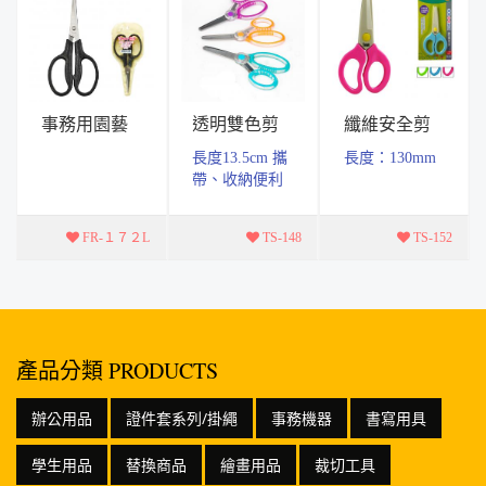
事務用園藝
透明雙色剪
纖維安全剪
剪刀(大)
刀
刀
長度13.5cm 攜
長度：130mm
帶、收納便利
FR-１７２L
TS-148
TS-152
產品分類 PRODUCTS
辦公用品
證件套系列/掛繩
事務機器
書寫用具
學生用品
替換商品
繪畫用品
裁切工具