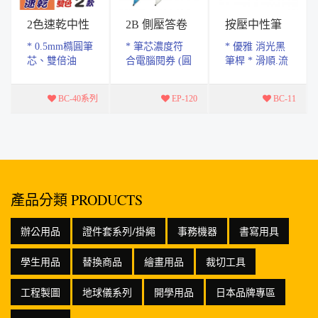
2色速乾中性
2B 側壓答卷
按壓中性筆
筆
筆
0.5mm
* 0.5mm橢圓筆
* 筆芯濃度符
* 優雅 消光黑
芯、雙倍油
合電腦閱券 (圓
筆桿 * 滑順.流
墨、流暢流順
點.方框格式皆
暢.大容量墨水
快乾 * 共有兩
適用) ( 適用
* 書寫長度
BC-40系列
EP-120
BC-11
款 藍紅 黑紅
Tomato 電腦閱
650M *共三種
，一筆兩用，
券筆芯 ) * 特
顏色.黑.紅.藍
換色自如 * 筆
殊寬扁式2B筆
芯速乾效果...
芯 * 側...
產品分類 PRODUCTS
辦公用品
證件套系列/掛繩
事務機器
書寫用具
學生用品
替換商品
繪畫用品
裁切工具
工程製圖
地球儀系列
開學用品
日本品牌專區