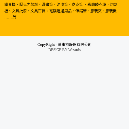
護貝機、壓克力顏料、漫畫筆、油漆筆、麥克筆 、彩繪嘜克筆、切割
板、文具批發、文具百貨、電腦週邊用品、伸縮筆、膠裝夾、膠裝機
…….等
CopyRight - 萬事捷股份有限公司
DESIGE BY
Wizards