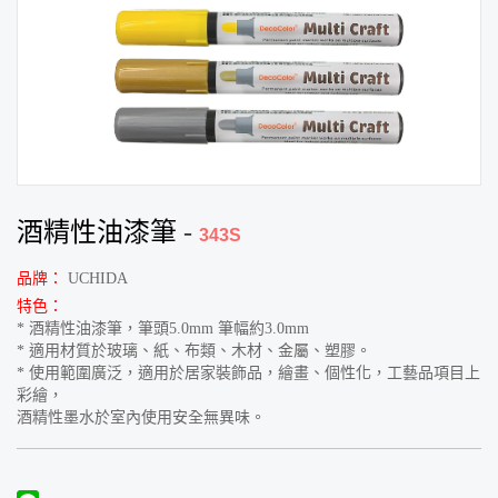
酒精性油漆筆
-
343S
品牌：
UCHIDA
特色：
* 酒精性油漆筆，筆頭5.0mm 筆幅約3.0mm
* 適用材質於玻璃、紙、布類、木材、金屬、塑膠。
* 使用範圍廣泛，適用於居家裝飾品，繪畫、個性化，工藝品項目上
彩繪，
酒精性墨水於室內使用安全無異味。