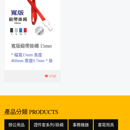
寬版緞帶掛繩 15mm
* 幅寬15mm 長度
460mm 厚度0.7mm * 掛
繩材質採用聚酯纖維設
計，耐磨不易褪色，日
4768
常配戴不起毛球，提升
舒...
產品分類 PRODUCTS
辦公用品
證件套系列/掛繩
事務機器
書寫用具