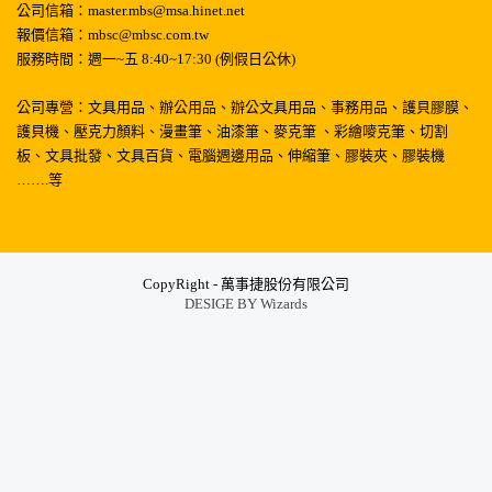
公司信箱：master.mbs@msa.hinet.net
報價信箱：mbsc@mbsc.com.tw
服務時間：週一~五 8:40~17:30 (例假日公休)
公司專營：文具用品、辦公用品、辦公文具用品、事務用品、護貝膠膜、
護貝機、壓克力顏料、漫畫筆、油漆筆、麥克筆 、彩繪嘜克筆、切割
板、文具批發、文具百貨、電腦週邊用品、伸縮筆、膠裝夾、膠裝機
…….等
CopyRight - 萬事捷股份有限公司
DESIGE BY
Wizards