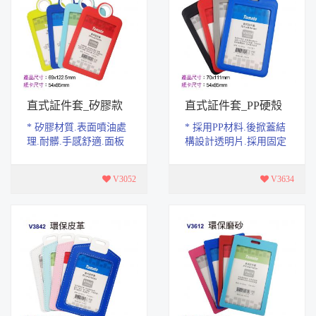
直式証件套_矽膠款
直式証件套_PP硬殼
* 矽膠材質.表面噴油處
* 採用PP材料.後掀蓋結
理.耐髒.手感舒適.面板
構設計透明片.採用固定
採用PET材質.高透防
結構.不易脫落。 * 表面
摔。 * 封閉式結構.具有
整體磨砂.四周圓弧處
V3052
V3634
防塵.防水功能 *...
理。 * 產品尺...