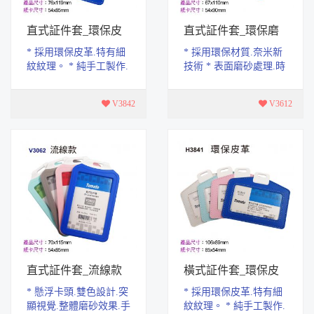
直式証件套_環保皮
直式証件套_環保磨
革
砂
* 採用環保皮革.特有細
* 採用環保材質.奈米新
紋紋理。 * 純手工製作.
技術 * 表面磨砂處理.時
做工精緻.，手感舒適。
尚更舒適 * 產品尺寸：
* 單口袋設計，使用上
67x110mm * 紙卡尺寸：
V3842
V3612
更便利 * 產...
54x90mm
直式証件套_流線款
橫式証件套_環保皮
革
* 懸浮卡頭.雙色設計.突
* 採用環保皮革.特有細
顯視覺.整體磨砂效果.手
紋紋理。 * 純手工製作.