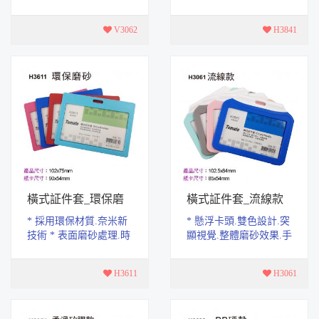
感更細緻 * 產品尺寸：
做工精緻.，手感舒適。
70x115mm * 紙卡尺寸：
* 單口袋設計，使用上
V3062
H3841
54x85mm
更便利 * 產...
橫式証件套_環保磨
橫式証件套_流線款
砂
* 採用環保材質.奈米新
* 懸浮卡頭.雙色設計.突
技術 * 表面磨砂處理.時
顯視覺.整體磨砂效果.手
尚更舒適 * 產品尺寸：
感更細緻 * 產品尺寸：
102x75mm * 紙卡尺
102.5x84mm * 紙卡尺
H3611
H3061
寸：90x54mm
寸：85x54mm