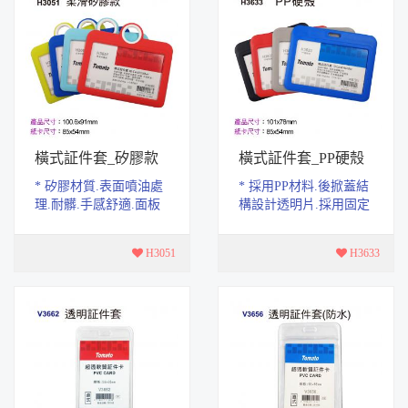
橫式証件套_矽膠款
橫式証件套_PP硬殼
* 矽膠材質.表面噴油處
* 採用PP材料.後掀蓋結
理.耐髒.手感舒適.面板
構設計透明片.採用固定
採用PET材質.高透防
結構.不易脫落。 * 表面
摔。 * 封閉式結構.具有
整體磨砂.四周圓弧處
H3051
H3633
防塵.防水功能 *...
理。 * 產品尺...