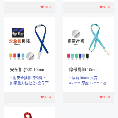
竊取 * 一個卡套放一張
包包、衣服.口袋等等 *
3005
4706
卡，效果最佳!!...
尼龍繩最長可拉750...
安全扣-掛繩 10mm
緞帶掛繩 10mm
* 附安全插扣的頸繩，
* 幅寬10mm 長度
如果重力拉扯≧2公斤下
460mm 厚度0.7mm * 掛
頸繩的安全插扣會自動
繩材質採用聚酯纖維設
分開，避免發生勒住脖
計，耐磨不易褪色，日
4754
4758
子窒息的危險。 * ...
常配戴不起毛球，提升
舒...