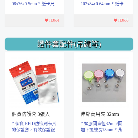
98x76x0.5mm * 紙卡尺
102x84x0.64mm * 紙卡
寸：85x55mm * 軟質
尺寸：85x55mm * 軟質
PVC材質，具有耐磨.耐
PVC材質，具有耐磨.耐
H3661
H3655
腐蝕特性，易拿取設計
腐蝕特性，易拿取設計
* 手感...
* 手...
證件套配件(吊繩等)
個資防護套 3張入
伸縮萬用夾 32mm
* 個資.RFID防盜刷卡片
* 塑膠圓直徑32mm/圓
的保護套，有效保護銀
加下擺總長78mm * 背
行卡.身分證等數據不被
面夾式設計，方便夾於