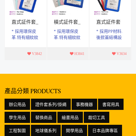
直式証件套_
橫式証件套_
直式証件套
環保皮革
環保皮革
_PP硬殼
* 採用環保皮
* 採用環保皮
* 採用PP材料.
革.特有細紋紋
革.特有細紋紋
後掀蓋結構設
理。 * 純手工
理。 * 純手工
計透明片.採用
製作.做工精
製作.做工精
固定結構.不易
V3842
H3841
V3634
緻.，手感舒
緻.，手感舒
脫落。 * 表面
適。 * 單口袋
適。 * 單口袋
整體磨砂.四周
設計，使用上
設計，使用上
圓弧處理。 *
更便利 * 產...
更便利 * 產...
產品尺...
產品分類 PRODUCTS
辦公用品
證件套系列/掛繩
事務機器
書寫用具
學生用品
替換商品
繪畫用品
裁切工具
工程製圖
地球儀系列
開學用品
日本品牌專區