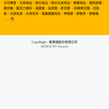
公司專營：文具用品、辦公用品、辦公文具用品、事務用品、護貝膠膜、
護貝機、壓克力顏料、漫畫筆、油漆筆、麥克筆 、彩繪嘜克筆、切割
板、文具批發、文具百貨、電腦週邊用品、伸縮筆、膠裝夾、膠裝機
…….等
CopyRight - 萬事捷股份有限公司
DESIGE BY
Wizards