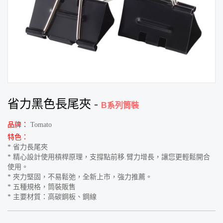
省力黑色長尾夾
-
B系列筒裝
品牌：
Tomato
特色：
* 省力長尾夾
* 精心設計使用槓桿原理，支撐點前移.臂力增長，讓您更輕鬆開合
使用。
* 夾力堅固，不易鬆弛，全新上市，強力推薦。
* 五種規格，筒裝販售
* 主要材質：高碳鋼板、鋼線