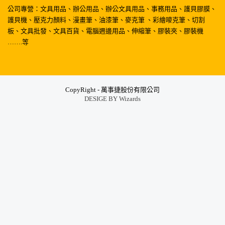
公司專營：文具用品、辦公用品、辦公文具用品、事務用品、護貝膠膜、
護貝機、壓克力顏料、漫畫筆、油漆筆、麥克筆 、彩繪嘜克筆、切割
板、文具批發、文具百貨、電腦週邊用品、伸縮筆、膠裝夾、膠裝機
…….等
CopyRight - 萬事捷股份有限公司
DESIGE BY
Wizards