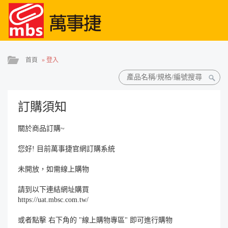
首頁
»
登入
訂購須知
關於商品訂購~
您好! 目前萬事捷官網訂購系統
未開放，如需線上購物
請到以下連結網址購買
https://uat.mbsc.com.tw/
或者點擊 右下角的 "線上購物專區" 即可進行購物