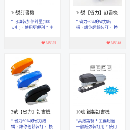
10號訂書機
10號【省力】訂書機
* 可填裝加倍針量(100
* 省力60℅的省力結
支針)，使用更便利 * 主
構，讓你輕鬆裝訂， 換
要用途：一般紙張裝訂
針的部份則按壓鈕即可
用 * 使用方法：裝上訂
自動跳出。 * 主要用
M5375
M5318
書針後即可以使...
途：一般紙張裝訂用 ...
3號【省力】訂書機
10號 鐵製訂書機
* 省力60℅的省力結
*高級鐵製 * 主要用途：
構，讓你輕鬆裝訂， 換
一般紙張裝訂用 * 使用