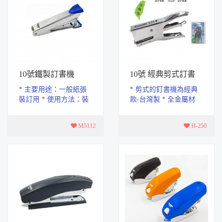
10號鐵製訂書機
10號 經典剪式訂書
機-台灣製
* 主要用途：一般紙張
* 剪式的釘書機為經典
裝訂用 * 使用方法：裝
款-台灣製 * 全金屬材
上訂書針後即可以使用
質，高質感，不生鏽 *
* 裝訂頁數：10頁 * 內
符合人體工學的手握設
M5112
H-250
勾釘：NO.10 * ...
計，使用上不費力...