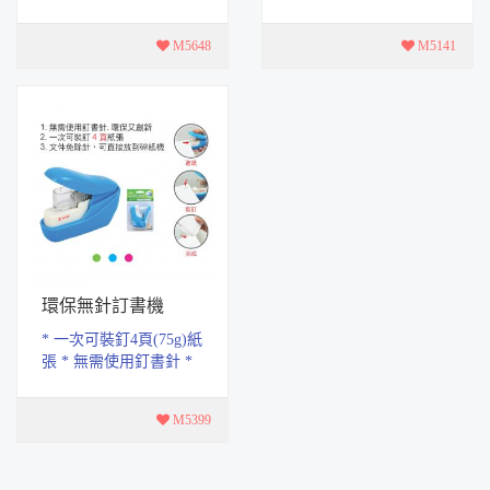
針的部份則按壓鈕即可
方法：裝上訂書針後即
自動跳出。 * 主要用
可以使用 * 裝訂頁數：
M5648
M5141
途：一般紙張裝訂用
10頁 * 內勾釘...
*...
環保無針訂書機
* 一次可裝釘4頁(75g)紙
張 * 無需使用釘書針 *
輕巧尺寸的機身，操作
方便。 * 家庭、學校、
M5399
辦公室，各種...