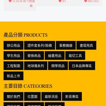
12.24.36.48.72色套
X5
4811-012
柔韌有彈性. 不
柔韌有彈性. 不
柔韌有彈性. 不
裝
易磨損更耐用.
易磨損更耐用.
易磨損更耐用.
毛筆頭變化靈
毛筆頭變化靈
毛筆頭變化靈
活效果多樣。
活效果多...
活效果多...
產品分類 PRODUCTS
辦公用品
證件套系列/掛繩
事務機器
書寫用具
學生用品
替換商品
繪畫用品
裁切工具
工程製圖
地球儀系列
開學用品
日本品牌專區
新品上市
主要目錄 CATEGORIES
關於我們
位置圖
最新消息
影音專區