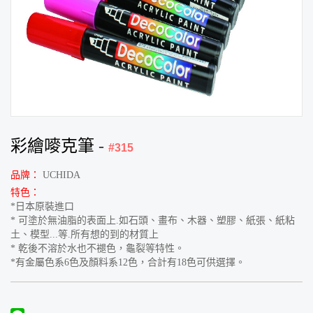
彩繪嘜克筆
-
#315
品牌：
UCHIDA
特色：
*日本原裝進口
* 可塗於無油脂的表面上.如石頭、畫布、木器、塑膠、紙張、紙粘
土、模型...等.所有想的到的材質上
* 乾後不溶於水也不褪色，龜裂等特性。
*有金屬色系6色及顏料系12色，合計有18色可供選擇。