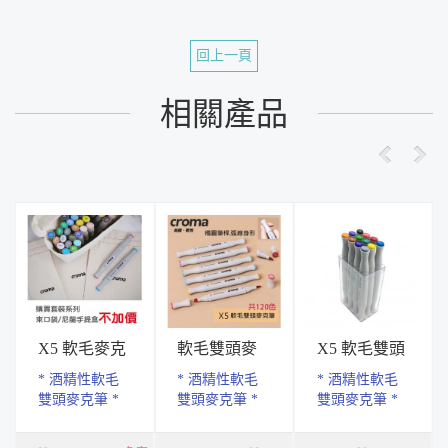
回上一頁
相關產品
X5 軟毛麥克
軟毛雙頭麥
X5 軟毛雙頭
筆 (胚布.尼龍
克筆
麥克筆-12色.
* 酒精性軟毛
* 酒精性軟毛
* 酒精性軟毛
系列)
透明盒
雙頭麥克筆 *
雙頭麥克筆 *
雙頭麥克筆 *
優質日本進口
優質日本進口
優質日本進口
軟頭.出墨均勻
軟頭.出墨均勻
軟頭.出墨均勻