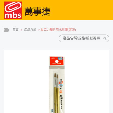
首頁
»
產品介紹
»
壓克力顏料用水彩筆(套裝)