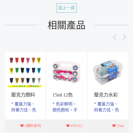
回上一頁
相關產品
壓克力顏料
15ml 12色
壓克力水彩
25ml
【廣告顏
顏料25ml 12
* 覆蓋力強、
* 色彩鮮明，
* 覆蓋力強、
料】
瓶手提組
附著力佳、色
顏色飽和，手
附著力佳、色
彩飽和度、延
提盒裝，攜帶
彩飽和度、延
展性及鮮豔度
好方便。手提
展性及鮮豔度
S顏料系列
470-012
25ml
良好 * 可塗於
盒上蓋，可當
良好 * 可塗於