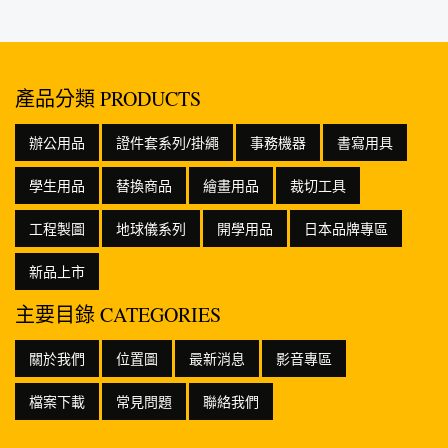
無油脂的表面
調色盤使用！
無油脂的表面
上.如石頭、畫
* 材質 : 顏料、
上.如石頭、畫
布、木器、...
碳酸鈣、...
布、木器、...
產品分類 PRODUCTS
辦公用品
證件套系列/掛繩
事務機器
書寫用具
學生用品
替換商品
繪畫用品
裁切工具
工程製圖
地球儀系列
開學用品
日本品牌專區
新品上市
主要目錄 CATEGORIES
關於我們
位置圖
最新消息
影音專區
檔案下載
常見問題
聯絡我們