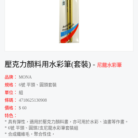
壓克力顏料用水彩筆(套裝)
-
尼龍水彩筆
品牌：
MONA
規格：
6號 平頭、圓頭套裝
單位：
組
條碼：
4718625130908
價格：
$ 60
特色：
* 具有彈性，適用於壓克力顏料畫，亦可用於水彩、油畫等作畫。
* 6號 平頭、圓頭2支尼龍水彩筆套裝組
* 合成纖維毛，聚合性佳，