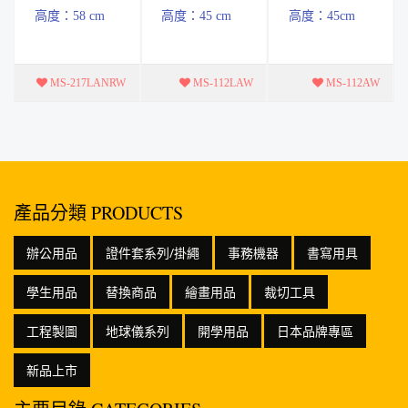
球儀(木座)
(木)座附燈
(木座)
高度：58 cm
高度：45 cm
高度：45cm
附燈 立體圖
面
MS-217LANRW
MS-112LAW
MS-112AW
產品分類 PRODUCTS
辦公用品
證件套系列/掛繩
事務機器
書寫用具
學生用品
替換商品
繪畫用品
裁切工具
工程製圖
地球儀系列
開學用品
日本品牌專區
新品上市