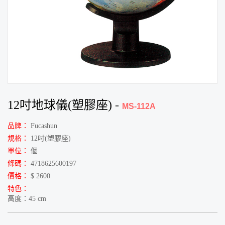
12吋地球儀(塑膠座)
-
MS-112A
品牌：
Fucashun
規格：
12吋(塑膠座)
單位：
個
條碼：
4718625600197
價格：
$ 2600
特色：
高度：45 cm