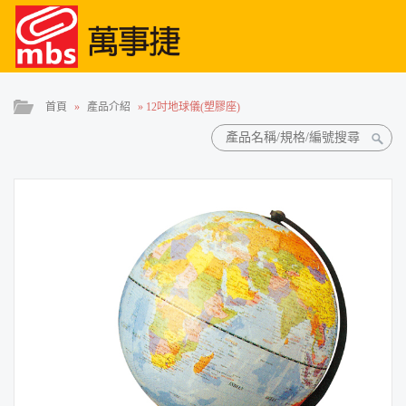
首頁
»
產品介紹
»
12吋地球儀(塑膠座)