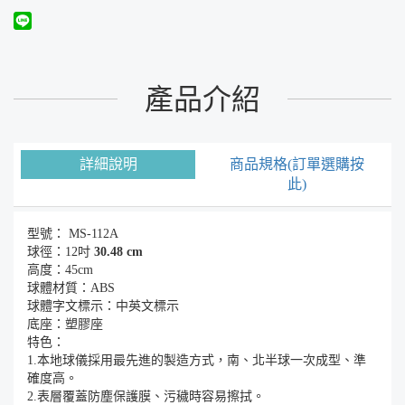
產品介紹
詳細說明
商品規格(訂單選購按
此)
型號： MS-112A
球徑：12吋
30.48 cm
高度：45cm
球體材質：ABS
球體字文標示：中英文標示
底座：塑膠座
特色：
1.本地球儀採用最先進的製造方式，南、北半球一次成型、準
確度高。
2.表層覆蓋防塵保護膜、污穢時容易擦拭。