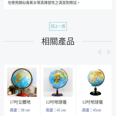
勿使用類似香蕉水等高揮發性之清潔劑擦拭。
回上一頁
相關產品
17吋立體地
12吋地球儀
12吋地球儀
球儀(木座)
(木)座附燈
(木座)
高度：58 cm
高度：45 cm
高度：45cm
附燈 立體圖