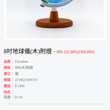
8吋地球儀(木)附燈
-
MS-11LWA(230LWA)
品牌：
Fucashun
規格：
8吋(木)附燈
單位：
個
條碼：
4718625600319
價格：
$ 1900
特色：
高度：33 cm