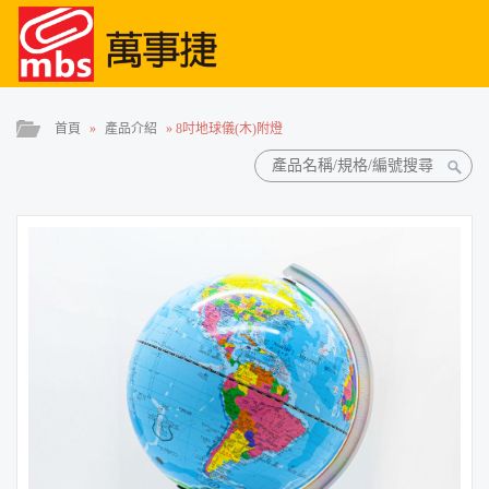
首頁
»
產品介紹
»
8吋地球儀(木)附燈