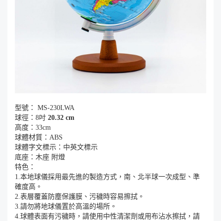
型號： MS-230LWA
球徑：8吋
20.32 cm
高度：33cm
球體材質：ABS
球體字文標示：中英文標示
底座：木座 附燈
特色：
1.本地球儀採用最先進的製造方式，南、北半球一次成型、準
確度高。
2.表層覆蓋防塵保護膜、污穢時容易擦拭。
3.請勿將地球儀置於高溫的場所。
4.球體表面有污穢時，請使用中性清潔劑或用布沾水擦拭，請