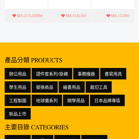
面
MS-217LANRW
MS-112LAW
MS-112AW
產品分類 PRODUCTS
辦公用品
證件套系列/掛繩
事務機器
書寫用具
學生用品
替換商品
繪畫用品
裁切工具
工程製圖
地球儀系列
開學用品
日本品牌專區
新品上市
主要目錄 CATEGORIES