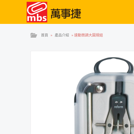
首頁
»
產品介紹
»
速動微調大圓規組