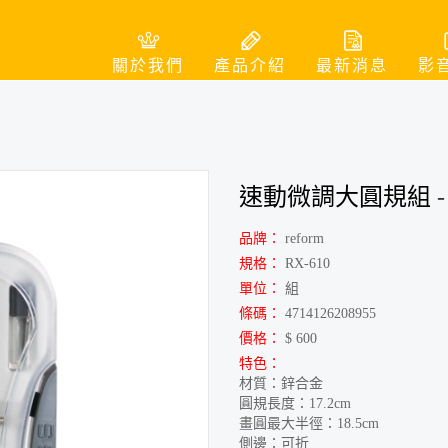
關於我們
產品介紹
最新消息
影
速動微調大圓規組
品牌：
reform
規格：
RX-610
單位：
組
條碼：
4714126208955
價格：
$ 600
特色：
材質：鋅合金
圓規長度：17.2cm
畫圓最大半徑：18.5cm
側邊：可折