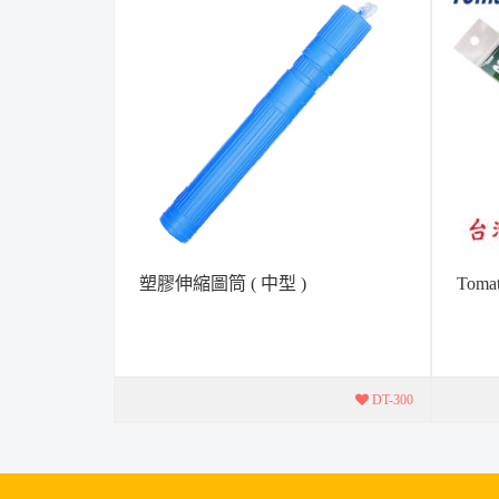
塑膠伸縮圖筒 ( 中型 )
Tom
顯 * 附雲
*尺 寸：
 ...
(內雲形)
DT-300