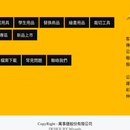
寫用具
學生用品
替換商品
繪畫用品
裁切工具
專區
新品上市
客
傳
公
報
檔案下載
常見問題
聯絡我們
服
公
護
彩
伸
CopyRight - 萬事捷股份有限公司
DESIGE BY
Wizards