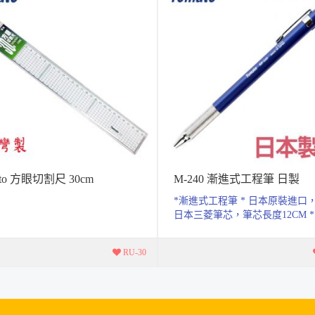
ato 方眼切割尺 30cm
M-240 漸進式工程筆 日製
*漸進式工程筆 * 日本原裝進口
日本三菱筆芯，筆芯長度12CM *
質感新材質，鍍鉻金屬，建築．室.
RU-30