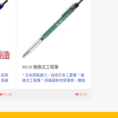
M120 推進式工程筆
V180 推
，採用
* 日本原裝進口，採用日本三菱筆 * 推
* 使用筆芯:
 高級
進式工程筆 * 高級感新材質筆桿，鍍鉻
段式筆蕊級號
..
金屬，筆蕊級數七段可選擇，...
筆蓋，可當
M-240
M120