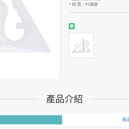
* 材 質：PS塑膠
產品介紹
商