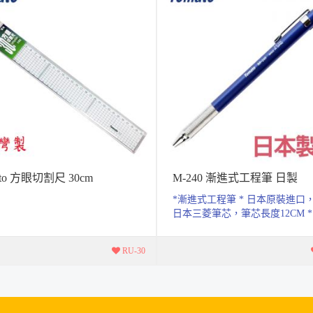
ato 方眼切割尺 30cm
M-240 漸進式工程筆 日製
*漸進式工程筆 * 日本原裝進口
日本三菱筆芯，筆芯長度12CM *
質感新材質，鍍鉻金屬，建築．室.
RU-30