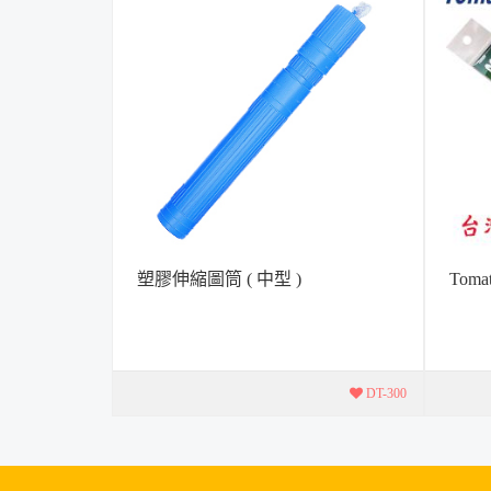
塑膠伸縮圖筒 ( 中型 )
Tom
顯 * 附雲
*尺 寸：
 ...
(內雲形)
DT-300