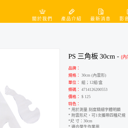
關於我們
產品介紹
最新消息
影
PS 三角板 30cm
-
(內
品牌：
規格：
30cm (內雲形)
單位：
組；12組/盒
條碼：
4714126200553
價格：
$ 125
特色：
* 用於測量.刻度精細字體明顯
* 附雲形尺，可1次攜帶四種尺規
*尺 寸：30cm
* 適合學生作業用