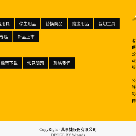
寫用具
學生用品
替換商品
繪畫用品
裁切工具
專區
新品上市
客
傳
公
報
檔案下載
常見問題
聯絡我們
服
公
護
彩
伸
CopyRight - 萬事捷股份有限公司
DESIGE BY
Wizards