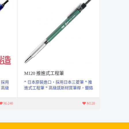
M120 推進式工程筆
V180 推
，採用
* 日本原裝進口，採用日本三菱筆 * 推
* 使用筆芯:
 高級
進式工程筆 * 高級感新材質筆桿，鍍鉻
段式筆蕊級號
..
金屬，筆蕊級數七段可選擇，...
筆蓋，可當
M-240
M120