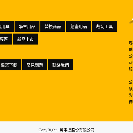
寫用具
學生用品
替換商品
繪畫用品
裁切工具
專區
新品上市
客
傳
公
報
檔案下載
常見問題
聯絡我們
服
公
護
彩
伸
CopyRight - 萬事捷股份有限公司