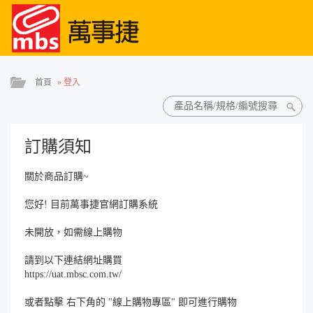
首頁
»
登入
訂購須知
關於商品訂購~
您好! 目前萬事捷官網訂購系統
未開放，如需線上購物
請到以下連結網址購買
https://uat.mbsc.com.tw/
或者點擊 右下角的 "線上購物專區" 即可進行購物