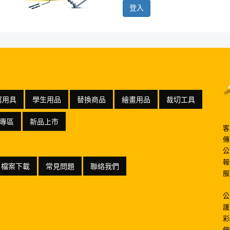
寫用具
學生用品
替換商品
繪畫用品
裁切工具
專區
新品上市
客
傳
公
報
檔案下載
常見問題
聯絡我們
服
公
護
彩
伸