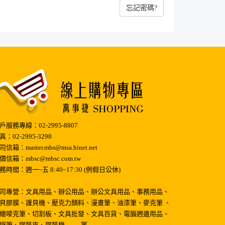
忘記密碼?
戶服務專線：02-2995-8807
真：02-2995-3298
司信箱：master.mbs@msa.hinet.net
價信箱：mbsc@mbsc.com.tw
務時間：週一~五 8:40~17:30 (例假日公休)
司專營：文具用品、辦公用品、辦公文具用品、事務用品、
貝膠膜、護貝機、壓克力顏料、漫畫筆、油漆筆、麥克筆 、
繪嘜克筆、切割板、文具批發、文具百貨、電腦週邊用品、
縮筆、膠裝夾、膠裝機 …….等