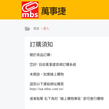
首頁
»
登入
訂購須知
關於商品訂購~
您好! 目前萬事捷官網訂購系統
未開放，如需線上購物
請到以下連結網址購買
https://uat.mbsc.com.tw/
或者點擊 右下角的 "線上購物專區" 即可進行購物