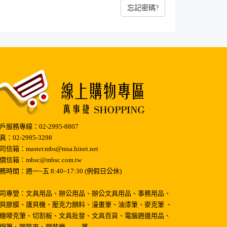
忘記密碼?
戶服務專線：02-2995-8807
真：02-2995-3298
司信箱：master.mbs@msa.hinet.net
價信箱：mbsc@mbsc.com.tw
務時間：週一~五 8:40~17:30 (例假日公休)
司專營：文具用品、辦公用品、辦公文具用品、事務用品、
貝膠膜、護貝機、壓克力顏料、漫畫筆、油漆筆、麥克筆 、
繪嘜克筆、切割板、文具批發、文具百貨、電腦週邊用品、
縮筆、膠裝夾、膠裝機 …….等