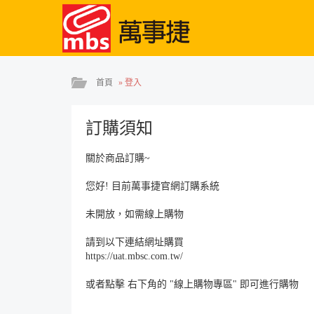
首頁
»
登入
訂購須知
關於商品訂購~
您好! 目前萬事捷官網訂購系統
未開放，如需線上購物
請到以下連結網址購買
https://uat.mbsc.com.tw/
或者點擊 右下角的 "線上購物專區" 即可進行購物