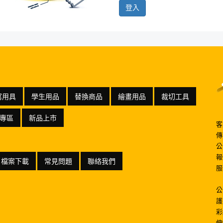
寫用具
學生用品
替換商品
繪畫用品
裁切工具
專區
新品上市
客
傳
公
報
檔案下載
常見問題
聯絡我們
服
公
護
彩
伸